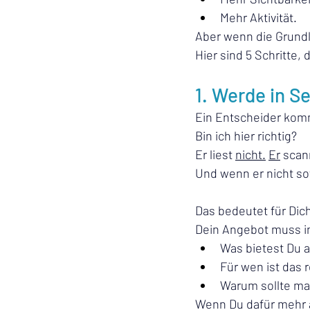
Mehr Aktivität.
Aber wenn die Grundl
Hier sind 5 Schritte,
1. Werde in 
Ein Entscheider komm
Bin ich hier richtig?
Er liest 
nicht.
Er
 scan
Und wenn er nicht sof
Das bedeutet für Dic
Dein Angebot muss in
Was bietest Du 
Für wen ist das 
Warum sollte ma
Wenn Du dafür mehr a