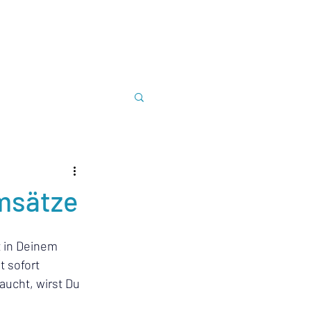
HOME
ABOUT ME
BLOG
KONTAKT
Umsätze
 in Deinem 
 sofort 
ucht, wirst Du 