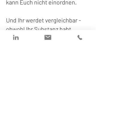
kann Euch nicht einordnen.
Und Ihr werdet vergleichbar - 
obwohl Ihr Substanz habt.
Positionierung ist strategische 
Ausrichtung. 
• Für wen seid Ihr relevant?
• Wofür steht Ihr?
• Und wofür ganz bewusst nicht?
Wenn diese Entscheidungen 