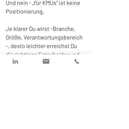
Und nein - „für KMUs“ ist keine 
Positionierung. 
Je klarer Du wirst -Branche, 
Größe, Verantwortungsbereich 
-, desto leichter erreichst Du 
die richtigen Entscheider und 
sprichst in einer Sprache, die 
wirklich ankommt.
Denn wer alles für alle macht, 
wird am Markt überhört.
Gerade im Tech-Sektor sehe 
ich das oft: starke Lösungen, 
brillante Teams -aber keine 