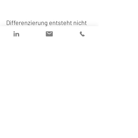
Differenzierung entsteht nicht 
durch Lautstärke.
Sondern durch Klarheit.
Und nur so werdet Ihr für die 
richtigen Kunden sichtbar.
Also:
👉 Was ist Deine Superpower?