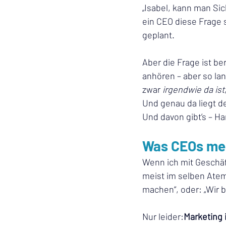
„Isabel, kann man Si
ein CEO diese Frage s
geplant.
Aber die Frage ist ber
anhören – aber so l
zwar 
irgendwie da ist
Und genau da liegt d
Und davon gibt’s – H
Was CEOs mei
Wenn ich mit Geschäf
meist im selben Atem
machen“, oder: „Wir 
Nur leider:
Marketing i