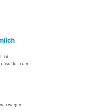
lich 
 ist 
 dass Du in den 
enau wegen 