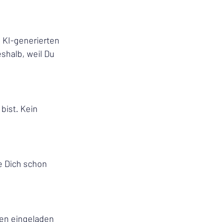
KI-generierten 
shalb, weil Du 
bist. Kein 
ie Dich schon 
en eingeladen 