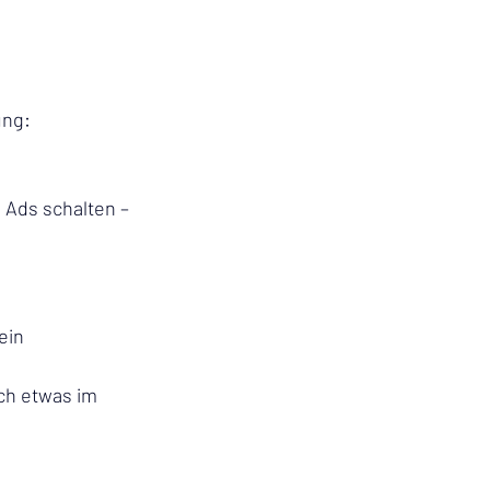
ung:
 Ads schalten – 
ein 
ch etwas im 