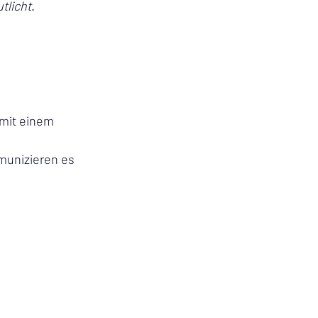
tlicht
.
mit einem 
munizieren es 